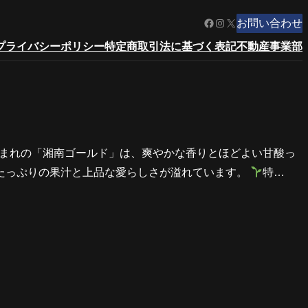
Facebook
https://www.instagram.com/?__pwa=1
X
お問い合わせ
プライバシーポリシー
特定商取引法に基づく表記
不動産事業部
生まれの「湘南ゴールド」は、爽やかな香りとほどよい甘酸っ
たっぷりの果汁と上品な愛らしさが溢れています。
特…