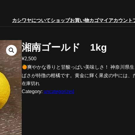
カシワヤについて
ショップ
お買い物カゴ
マイアカウント
湘南ゴールド 1kg
¥
2,500
爽やかな香りと甘酸っぱい美味しさ！ 神奈川県
ぱさが特徴の柑橘です。黄金に輝く果皮の中には、
在庫切れ
Category:
uncategorized