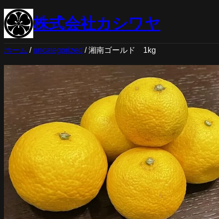
内
株式会社カシワヤ
容
を
ホーム
/
uncategorized
/ 湘南ゴールド 1kg
ス
キ
ッ
プ