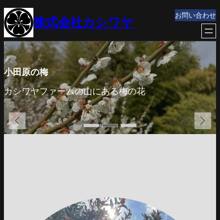
内
お問い合わせ
株式会社カシワヤ
容
を
ス
キ
ッ
竹の子
プ
竹林の竹の子